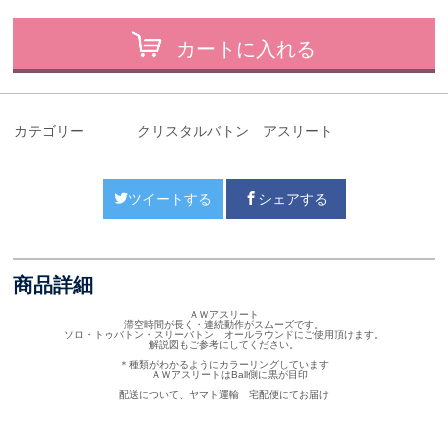
カートに入れる
カテゴリー
クリスタルバトン アスリート
ツイートする
シェアする
商品詳細
ＡＷアスリート
滞空時間が長く・連続動作がスムーズです。
ソロ・トゥバトン・スリーバトン オールラウンドにご使用頂けます。
解説図もご参考にしてください。
＊種類がわかるようにカラーリングしています
ＡＷアスリートはBall側に黒が目印
配送について、ヤマト運輸 宅配便にてお届け